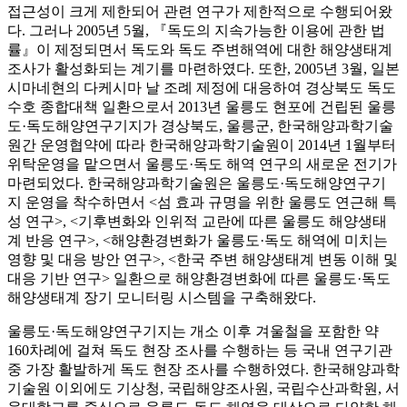
접근성이 크게 제한되어 관련 연구가 제한적으로 수행되어왔
다. 그러나 2005년 5월, 『독도의 지속가능한 이용에 관한 법
률』이 제정되면서 독도와 독도 주변해역에 대한 해양생태계
조사가 활성화되는 계기를 마련하였다. 또한, 2005년 3월, 일본
시마네현의 다케시마 날 조례 제정에 대응하여 경상북도 독도
수호 종합대책 일환으로서 2013년 울릉도 현포에 건립된 울릉
도·독도해양연구기지가 경상북도, 울릉군, 한국해양과학기술
원간 운영협약에 따라 한국해양과학기술원이 2014년 1월부터
위탁운영을 맡으면서 울릉도·독도 해역 연구의 새로운 전기가
마련되었다. 한국해양과학기술원은 울릉도·독도해양연구기
지 운영을 착수하면서 <섬 효과 규명을 위한 울릉도 연근해 특
성 연구>, <기후변화와 인위적 교란에 따른 울릉도 해양생태
계 반응 연구>, <해양환경변화가 울릉도·독도 해역에 미치는
영향 및 대응 방안 연구>, <한국 주변 해양생태계 변동 이해 및
대응 기반 연구> 일환으로 해양환경변화에 따른 울릉도·독도
해양생태계 장기 모니터링 시스템을 구축해왔다.
울릉도·독도해양연구기지는 개소 이후 겨울철을 포함한 약
160차례에 걸쳐 독도 현장 조사를 수행하는 등 국내 연구기관
중 가장 활발하게 독도 현장 조사를 수행하였다. 한국해양과학
기술원 이외에도 기상청, 국립해양조사원, 국립수산과학원, 서