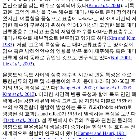
존산소량을 갖는 해수로 정의되어 왔다(
Kim
et al
., 2004
). 비록
고온, 고염의 특성을 갖는 해수를 대마난류수로 흔히 정의하여
왔지만, 여름철을 중심으로 표층에 나타나는 약 33.8 미만의 저
염한 해수와 구분하기 위하여 약 34.3 이상의 고염한 물을 대마
난류중층수 그리고 표층의 저염한 해수를 대마난류표층수로
대마난류수를 세부적으로 분류하고 있기도 하다(
Kim and Kim,
1983
). 저염, 고온의 특성을 갖는 대마난류표층수는 양자강저
염수 혹은 남해연안수의 영향을 받은 물이 제주해류 혹은 대마
난류에 실려 동해로 유입된 것으로 연구되고 있다(
Nof, 2001
;
Lie
et al
., 2003
).
울릉도와 독도 사이의 상층 해수의 시간적 변동 특성은 주로
동한난류의 경로 및 소용돌이의 위치 등에 따라 약 20~50일 주
기의 변동 특성을 보인다(
Chang
et al
., 2002
;
Chang
et al
. 2009
;
Kim
et al
., 2013
). 이러한 시간적 변동 특성과 함께 독도 연안 해
역에서는 강한 해류와 바람 그리고 섬 지형의 마찰로 인한 해
수의 수직혼합이 활발히 발생하는 독도 효과(Dokdo effect)로
명명된 섬 효과(island effect)가 빈번히 발생하는 특성을 보인다
(
Back
et al
., 2018
). 섬 주변에서 해류의 흐름과 관련된 물리적
영향으로 부유생물의 생물량이 증가하는 현상인 섬 효과는 전
세계적으로 활발히 연구되어 왔다(
Hamner and Hauri, 1981
;