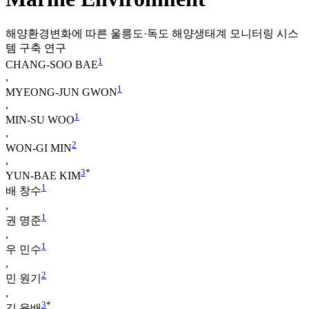
해양환경변화에 따른 울릉도·독도 해양생태계 모니터링 시스
템 구축 연구
1
CHANG-SOO BAE
,
1
MYEONG-JUN GWON
,
1
MIN-SU WOO
,
2
WON-GI MIN
,
3
*
YUN-BAE KIM
1
배 창수
,
1
권 명준
,
1
우 민수
,
2
민 원기
,
3
*
김 윤배