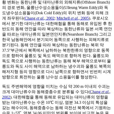
황 변화는 동한난류 및 대마난류의 외해지류(Offshore Branch)
의 경로 변화, 울릉난수성소용돌이(Ulleung Warm Eddy)와 독
도냉수성소용돌이(Dok Cold Eddy)의 위치 변화 등에 의해 크
게 좌우된다(
Chang
et al
., 2002
;
Mitchell
et al
., 2005
). 쿠로시오
에서 분기한 대마난류는 대한해협을 통해 동해로 유입된 후 한
반도의 동해 연안을 따라 북상하는 동한난류와 일본 서쪽 연안
을 따르는 대마난류의 일본연안지류(Nearshore Branch) 그리고
한국 남동해안에서 분기되어 동쪽으로 사행하는 외해지류로
분기된다. 동해 연안을 따라 북상하는 동한난류는 북위 약
37.5°부근에서 북쪽에서 남하하는 북한한류의 영향으로 동쪽
으로 향하여 울릉도 및 독도 해역으로 향하게 된다. 울릉도와
독도 쪽으로 사행하는 동한난류는 동해 북부 해역으로부터 울
릉도와 독도 사이 해역으로 남하하는 냉수괴와 울릉도 북쪽의
해저지형 등의 영향으로 다시 남쪽으로 향하면서 빈번히 시계
방향으로 회전하는 울릉 난수성 소용돌이를 형성한다.
독도 주변해역에 영향을 미치는 수심 약 200 m 이내의 수괴는
크게 대마난류수와 동해중층수로 분류될 수 있다(
Chang
et al
.,
2002
). 대한해협을 통해 동해로 유입되는 대마난류의 영향을
받는 대마난류수는 수온 10℃ 이상, 염분 34.3 이상의 특성을
갖는 해수이며, 동해중층수는 동해 극전선 북쪽에서 기원하는
수온 1~5℃, 염분 34.06 미만의 범위를 보이며 비교적 높은 용