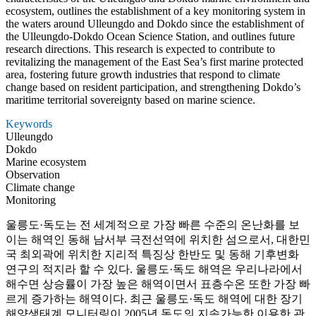
ecosystem, outlines the establishment of a key monitoring system in
the waters around Ulleungdo and Dokdo since the establishment of
the Ulleungdo-Dokdo Ocean Science Station, and outlines future
research directions. This research is expected to contribute to
revitalizing the management of the East Sea’s first marine protected
area, fostering future growth industries that respond to climate
change based on resident participation, and strengthening Dokdo’s
maritime territorial sovereignty based on marine science.
Keywords
Ulleungdo
Dokdo
Marine ecosystem
Observation
Climate change
Monitoring
울릉도·독도는 전 세계적으로 가장 빠른 수준의 온난화를 보
이는 해역인 동해 남서부 극전선역에 위치한 섬으로서, 대한민
국 최외곽에 위치한 지리적 특징상 한반도 및 동해 기후변화
연구의 적지라 할 수 있다. 울릉도·독도 해역은 우리나라에서
해수면 상승률이 가장 높은 해역이면서 표층수온 또한 가장 빠
르게 증가하는 해역이다. 최근 울릉도·독도 해역에 대한 장기
해양생태계 모니터링이 2005년 독도의 지속가능한 이용한 관