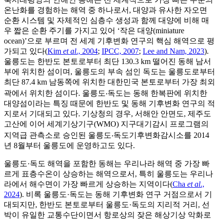
온난화를 경험하는 해역 중 하나로서, 대양과 유사한 자오면
순환 시스템 및 자체적인 심층수 생성과 함께 대양에 비해 매
우 짧은 순환 주기를 가지고 있어 ‘작은 대양(miniature
ocean)’으로 부르며 전 세계 기후변화 연구의 핵심 해역으로 평
가되고 있다(
Kim
et al
., 2004
;
IPCC, 2007
;
Lee and Nam, 2023
).
울릉도는 한반도 본토로부터 최단 130.3 km 떨어진 동해 남서
부에 위치한 섬이며, 울릉도의 부속 섬인 독도는 울릉도로부터
최단 87.4 km 남동쪽에 위치한 대한민국 본토로부터 가장 최외
곽에서 위치한 섬이다. 울릉도‧독도는 동해 한복판에 위치한
대양섬이라는 특징 때문에 한반도 및 동해 기후변화 연구의 적
지로서 기대되고 있다. 기상청의 경우, 서해안 안면도, 제주도
고산에 이어 세계기상기구(WMO) 지구대기감시 프로그램의
지역급 관측소로 승인된 울릉도‧독도기후변화감시소를 2014
년 8월부터 울릉도에 운영하고도 있다.
울릉도·독도 해역을 포함한 동해는 우리나라 해역 중 가장 빠
르게 표층수온이 상승하는 해역으로서, 특히 울릉도는 우리나
라에서 해수면이 가장 빠르게 상승하는 지역이다(
Cha
et al
.,
2024
). 비록 울릉도·독도는 동해 기후변화 연구 거점으로서 기
대되지만, 한반도 본토로부터 울릉도·독도의 지리적 거리, 선
박이 유일한 교통수단이면서 항로상의 잦은 해상기상 악화로