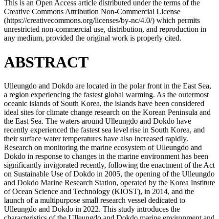
This is an Open Access article distributed under the terms of the
Creative Commons Attribution Non-Commercial License
(https://creativecommons.org/licenses/by-nc/4.0/) which permits
unrestricted non-commercial use, distribution, and reproduction in
any medium, provided the original work is properly cited.
ABSTRACT
Ulleungdo and Dokdo are located in the polar front in the East Sea,
a region experiencing the fastest global warming. As the outermost
oceanic islands of South Korea, the islands have been considered
ideal sites for climate change research on the Korean Peninsula and
the East Sea. The waters around Ulleungdo and Dokdo have
recently experienced the fastest sea level rise in South Korea, and
their surface water temperatures have also increased rapidly.
Research on monitoring the marine ecosystem of Ulleungdo and
Dokdo in response to changes in the marine environment has been
significantly invigorated recently, following the enactment of the Act
on Sustainable Use of Dokdo in 2005, the opening of the Ulleungdo
and Dokdo Marine Research Station, operated by the Korea Institute
of Ocean Science and Technology (KIOST), in 2014, and the
launch of a multipurpose small research vessel dedicated to
Ulleungdo and Dokdo in 2022. This study introduces the
characteristics of the Ulleungdo and Dokdo marine environment and