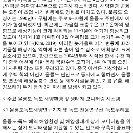
년) 평균 어획량 447톤으로 급격히 감소하였다. 해양환경 변화
는 오징어 조업 시기 변동에도 영향을 미치고 있다. 울릉도 오
징어는 1990년대 무렵에는 주로 9~10월에 울릉도 주변에서 어
기가 형성되었지만, 최근에는 가을철 표층수온 고수온화의 영
향으로 해상기상이 크게 악화되는 11~1월에 어기가 형성되고
있으며 심지어 1월 어획량이 9월 어획량을 크게 능가하는 경향
을 보이고 있다(Kim, 2019). 이러한 늦가을로 어기 변동에 따라
겨울철 해상기상 악화에 따른 출어 일수 감소로 어획량이 크게
감소하고 있으며, 한편으로는 2004년부터 시작된 한해 수천 척
의 중국 어선에 의한 동해 북한수역 오징어 남획 여파로 오징
어 자원량 감소 또한 우려되고 있다. 중국 어선은 기상악화 시
에 수백 척의 어선이 울릉도 연안으로 동시에 피항하면서 울릉
도 연안의 해양심층수 관로 등 해저시설물 훼손, 기름 유출, 해
양쓰레기 투기 등의 2차 피해를 발생시키고 있다.
3. 주요 울릉도·독도 해양환경 및 생태계 모니터링 시스템
3.1 울릉도독도해양연구기지 및 독도 전용연구선, 독도누리호
울릉도‧독도 해역 해양환경 및 해양생태계 장기 모니터링을 위
해서는 장기 모니터링을 지원할 수 있는 인프라 구축이 중요하