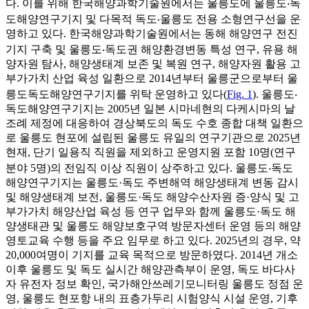
다. 이를 위해 한국해양과학기술원에서는 울릉도에 울릉도‧독
도해양연구기지 및 다목적 독도‧울릉도 전용 소형연구선을 운
영하고 있다. 한국해양과학기술원에서는 동해 해양연구 전진
기지 구축 및 울릉도‧독도권 해양환경변동 특성 연구, 유용 해
양자원 탐사, 해양생태계 보존 및 복원 연구, 해양자원 활용 고
부가가치 산업 육성 일환으로 2014년부터 울릉군으로부터 울
릉도독도해양연구기지를 위탁 운영하고 있다(
Fig. 1
). 울릉도‧
독도해양연구기지는 2005년 일본 시마네현의 다케시마의 날
조례 제정에 대응하여 경상북도의 독도 수호 종합 대책 일환으
로 울릉도 현포에 설립된 울릉도 유일의 연구기관으로 2025년
현재, 단기 일용직 직원을 제외하고 운영지원 포함 10명(연구
분야 5명)의 전임직 이상 직원이 상주하고 있다. 울릉도‧독도
해양연구기지는 울릉도·독도 주변해역 해양생태계 변동 감시
및 해양생태계 보전, 울릉도·독도 해양수산자원 증·양식 및 고
부가가치 해양산업 육성 등 연구 업무와 함께 울릉도·독도 해
양생태관 및 울릉도 해양보호구역 방문자센터 운영 등의 해양
영토교육 수행 등을 주요 임무로 하고 있다. 2025년의 경우, 약
20,000여명이 기지를 교육 목적으로 방문하였다. 2014년 개소
이후 울릉도 및 독도 실시간 해양관측부이 운영, 독도 바다사
자 유전자 정보 확인, 국가해안쓰레기모니터링 울릉도 정점 운
영, 울릉도 현포항 내의 표층가두리 시험양식 시설 운영, 기후