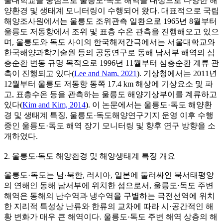
울대학교를 중심으로 울릉도·독도 해역을 대상으로 다양한 해
양환경 및 생태계 모니터링이 수행되어 왔다. 대표적으로 국립
해양조사원에서는 울릉도 조위관측 일환으로 1965년 8월부터
울릉도 저동항에서 조위 및 표층 수온 관측을 진행해오고 있으
며, 울릉도와 독도 사이의 한국해저간극에서는 서울대학교와
한국해양과학기술원 등의 공동연구로 동해 남서부 해역의 심
층순환 변동 규명 목적으로 1996년 11월부터 심층순환 계류 관
측이 진행되고 있다(
Lee and Nam, 2021
). 기상청에서는 2011년
12월부터 울릉도 저동항 동쪽 17.4 km 해상에 기상요소 및 파
고, 표층수온 등을 관측하는 울릉도 해양기상부이를 계류하고
있다(
Kim and Kim, 2014
). 이 논문에서는 울릉도·독도 해양환
경 및 생태계 특징, 울릉도·독도해양연구기지 운영 이후 수행
중인 울릉도·독도 해역 장기 모니터링 및 향후 연구 방향을 소
개하였다.
2. 울릉도‧독도 해양환경 및 해양생태계 특징 개요
울릉도·독도는 남·북한, 러시아, 일본에 둘러싸인 북서태평양
의 연해인 동해 남서부에 위치한 섬으로서, 울릉도·독도 주변
해역은 동해의 난수역과 냉수역을 구별하는 극전선역에 위치
한 지리적 특성상 난류와 한류의 교차에 따라 시·공간적인 해
황 변화가 매우 큰 해역이다. 울릉도·독도 주변 해역 상층의 해