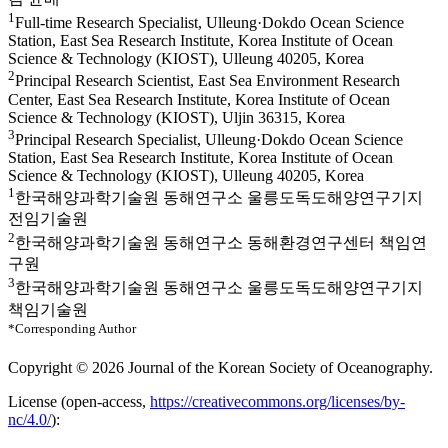
1
Full-time Research Specialist, Ulleung·Dokdo Ocean Science
Station, East Sea Research Institute, Korea Institute of Ocean
Science & Technology (KIOST), Ulleung 40205, Korea
2
Principal Research Scientist, East Sea Environment Research
Center, East Sea Research Institute, Korea Institute of Ocean
Science & Technology (KIOST), Uljin 36315, Korea
3
Principal Research Specialist, Ulleung·Dokdo Ocean Science
Station, East Sea Research Institute, Korea Institute of Ocean
Science & Technology (KIOST), Ulleung 40205, Korea
1
한국해양과학기술원 동해연구소 울릉도독도해양연구기지
전임기술원
2
한국해양과학기술원 동해연구소 동해환경연구센터 책임연
구원
3
한국해양과학기술원 동해연구소 울릉도독도해양연구기지
책임기술원
*Corresponding Author
Copyright © 2026 Journal of the Korean Society of Oceanography.
License (
open-access,
https://creativecommons.org/licenses/by-
nc/4.0/
):