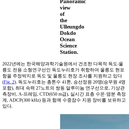
Panoramic
view
of
the
Ulleungdo
Dokdo
Ocean
Science
Station.
2022년에는 한국해양과학기술원에서 건조한 다목적 독도‧울
릉도 전용 소형연구선인 독도누리호가 취항하여 울릉도 현포
항을 주정박지로 독도 및 울릉도 현장 조사를 지원하고 있다
(
Fig. 2
). 독도누리호는 총톤수 41톤, 승선정원 20명(승무원 4명
포함), 최대 속력 27노트의 쌍동 알루미늄 연구선으로, 기상관
측장비, A-프레임, CTD(650 m급), 실시간 표층 수온·염분 측정
계, ADCP(300 kHz) 등과 함께 수중잠수 지원 장비를 보유하고
있다.