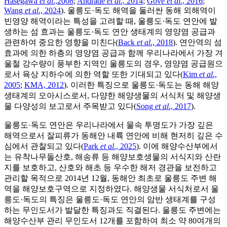
Hasegawa
et al
.,2008
;
Andrade
et al
., 2014
;
Gove
et al
., 2016
;
Wang
et al
., 2024
). 울릉도·독도 해역을 둘러싼 동해 외해역이
빈영양 해역이라는 특성을 고려할 때, 울릉도·독도 연안에 발
생하는 섬 효과는 울릉도·독도 연안 생태계의 영양염 공급과
관련하여 중요한 영향을 미친다(
Back
et al
., 2018
). 연안역의 섬
효과에 의한 하층의 영양염 공급과 함께 우리나라에서 가장 겨
울철 강수량이 풍부한 지역인 울릉도의 경우, 영양염 공급원으
로서 육상 지하수에 의한 역할 또한 기대되고 있다(
Kim
et al
.,
2005
;
KMA, 2012
). 이러한 특징으로 울릉도·독도는 동해 해양
생태계의 오아시스로서, 다양한 해양생물의 서식처 및 해양생
물 다양성의 보고로서 주목받고 있다(
Song
et al
., 2017
).
울릉도·독도 연안은 우리나라에서 물속 투명도가 가장 깊은
해역으로서 잘피류가 동해안 내륙 연안에 비해 현저히 깊은 수
심에서 관찰되고 있다(
Park
et al
., 2025
). 이에 해양수산부에서
는 유착나무돌산호, 해송류 등 해양보호생물의 서식지와 산란
지를 보호하고, 산호와 해초 등 우수한 해저 경관을 보전하고
관리할 목적으로 2014년 12월, 동해안 최초로 울릉도 주변 해
역을 해양보호구역으로 지정하였다. 해양생물 서식처로서 울
릉도·독도의 특징은 울릉도·독도 연안의 암반 생태계를 구성
하는 무인도서가 발달한 특징과도 직결된다. 울릉도 주변에는
해양수산부 관리 무인도서 12개를 포함하여 최소 약 80여개의