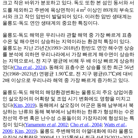
크고 작은 바위가 분포하고 있다. 독도 또한 본 섬인 동서와 서
2
도를 제외하고 주변에 육상면적이 4 m
이상인 89개의 부속도
서와 크고 작인 암반이 발달되어 있다. 이러한 암반 생태계는
울릉도·독도 연안 생태계의 중요한 특징이다.
울릉도‧독도 해역은 우리나라 관할 해역 중 가장 빠르게 표층
수온 및 해수면이 상승하는 지역이라는 환경적 특징이 있다.
울릉도는 지난 25년간(1993~2018년) 한반도 연안 해수면 상승
률 분석에 의하면 우리나라에서 가장 빠르게 해수면이 상승하
는 지역으로서, 전 지구 평균에 비해 두 배 이상 빠르게 상승하
였다(
Cha
et al
., 2024
). 동해의 표층수온 상승률 또한 최근 56년
간(1968~2023년) 연평균 1.90℃로, 전 지구 평균(0.7℃)에 대비
2배 이상으로 우리나라 해역 중 가장 빠르게 증가하고 있다.
울릉도‧독도 해역의 해양환경변화는 울릉도의 주요 상업어종
인 살오징어의 어획량 및 조업 시기 변화에도 영향을 미치고
있다(
Kim, 2019
). 동해에서 살오징어 어군은 동해 남부에서 북
상하는 난류와 동해 북부에서 남하하는 한류가 형성하는 수온
전선역 주변 혹은 난수성 소용돌이의 가장자리에 형성되는 특
징이 있다(
Yamamoto
et al
, 2002
;
Cho
et al
., 2004
;
Watts
et al
.,
2006
;
Kim, 2019
). 울릉도 주변해역의 아열대화에 따라 울릉도
오징어 어획량은 2000년 11,315톤에서 최근 4년간(2021~2024